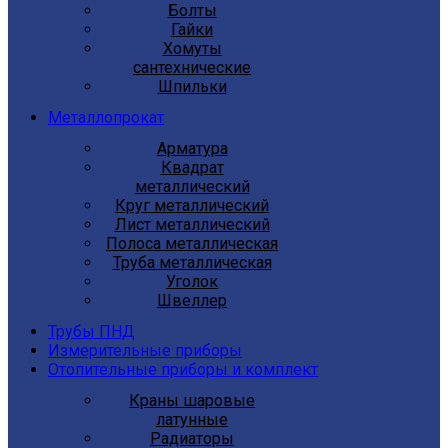
Болты
Гайки
Хомуты
сантехнические
Шпильки
Металлопрокат
Арматура
Квадрат
металлический
Круг металлический
Лист металлический
Полоса металлическая
Труба металлическая
Уголок
Швеллер
Трубы ПНД
Измерительные приборы
Отопительные приборы и комплект
Краны шаровые
латунные
Радиаторы