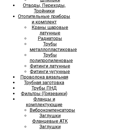
Отводы, Переходы,
Тройники
Отопительные приборы
и комплект
Краны шаровые
латунные
Радиаторы
Трубы
металлопластиковые
Трубы
полипропиленовые
Фитинги латунные
Фитинги чугунные
Проволока вязальная
Трубная заготовка
Трубы ПНД
Фильтры (Грязевики)
Фланцы и
комплектующие
Виброкомпенсаторы
Заглушки
Фланцевые АТК
Заглушки