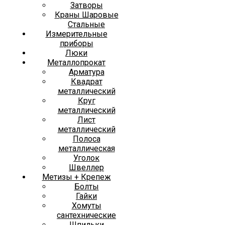
Затворы
Краны Шаровые
Стальные
Измерительные
приборы
Люки
Металлопрокат
Арматура
Квадрат
металлический
Круг
металлический
Лист
металлический
Полоса
металлическая
Уголок
Швеллер
Метизы + Крепеж
Болты
Гайки
Хомуты
сантехнические
Шпильки