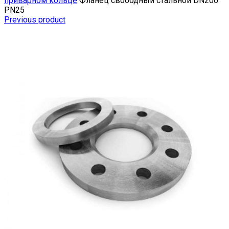
приварном кольце
Фланец свободный стальной DN200
РN25
Previous product