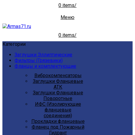
0
items
/
Меню
0
items
/
Категории
Заглушки Эллиптические
Фильтры (Грязевики)
Фланцы и комплектующие
Виброкомпенсаторы
Заглушки Фланцевые
АТК
Заглушки Фланцевые
Поворотные
ИФС (Изолирующие
фланцевые
соединения)
Прокладки фланцевые
Фланец под Пожарный
Гидрант