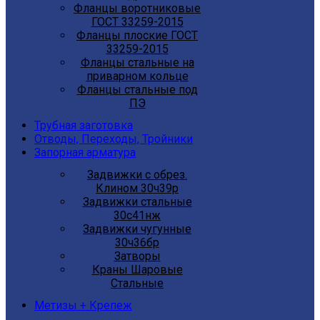
Фланцы воротниковые
ГОСТ 33259-2015
Фланцы плоские ГОСТ
33259-2015
Фланцы стальные на
приварном кольце
Фланцы стальные под
ПЭ
Трубная заготовка
Отводы, Переходы, Тройники
Запорная арматура
Задвижки с обрез.
Клином 30ч39р
Задвижки стальные
30с41нж
Задвижки чугунные
30ч36бр
Затворы
Краны Шаровые
Стальные
Метизы + Крепеж