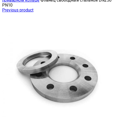
приварном кольце
Фланец свободный стальной DN250
РN10
Previous product