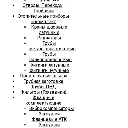
Отводы, Переходы,
Тройники
Отопительные приборы
и комплект
Краны шаровые
латунные
Радиаторы
Трубы
металлопластиковые
Трубы
полипропиленовые
Фитинги латунные
Фитинги чугунные
Проволока вязальная
Трубная заготовка
Трубы ПНД
Фильтры (Грязевики)
Фланцы и
комплектующие
Виброкомпенсаторы
Заглушки
Фланцевые АТК
Заглушки