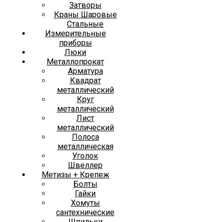
Затворы
Краны Шаровые
Стальные
Измерительные
приборы
Люки
Металлопрокат
Арматура
Квадрат
металлический
Круг
металлический
Лист
металлический
Полоса
металлическая
Уголок
Швеллер
Метизы + Крепеж
Болты
Гайки
Хомуты
сантехнические
Шпильки