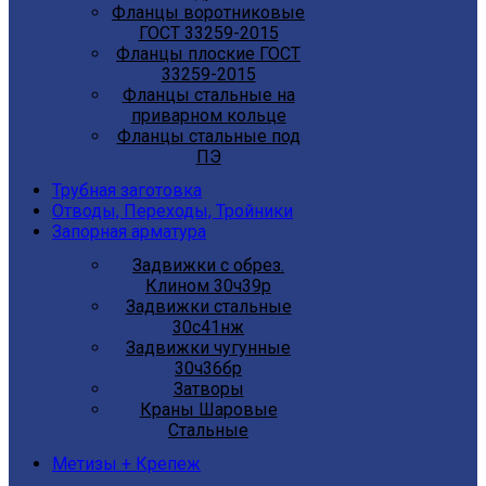
Фланцы воротниковые
ГОСТ 33259-2015
Фланцы плоские ГОСТ
33259-2015
Фланцы стальные на
приварном кольце
Фланцы стальные под
ПЭ
Трубная заготовка
Отводы, Переходы, Тройники
Запорная арматура
Задвижки с обрез.
Клином 30ч39р
Задвижки стальные
30с41нж
Задвижки чугунные
30ч36бр
Затворы
Краны Шаровые
Стальные
Метизы + Крепеж