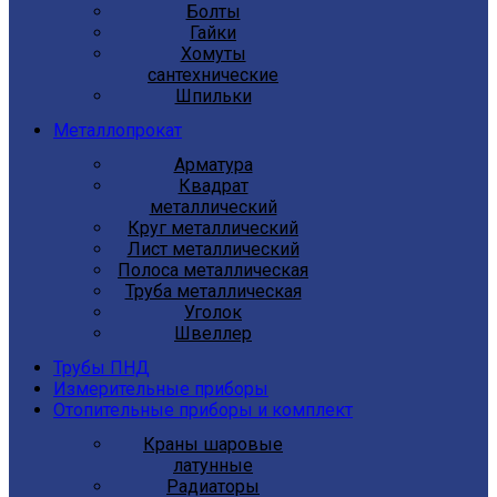
Болты
Гайки
Хомуты
сантехнические
Шпильки
Металлопрокат
Арматура
Квадрат
металлический
Круг металлический
Лист металлический
Полоса металлическая
Труба металлическая
Уголок
Швеллер
Трубы ПНД
Измерительные приборы
Отопительные приборы и комплект
Краны шаровые
латунные
Радиаторы