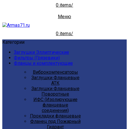
0
items
/
Меню
0
items
/
Категории
Заглушки Эллиптические
Фильтры (Грязевики)
Фланцы и комплектующие
Виброкомпенсаторы
Заглушки Фланцевые
АТК
Заглушки Фланцевые
Поворотные
ИФС (Изолирующие
фланцевые
соединения)
Прокладки фланцевые
Фланец под Пожарный
Гидрант