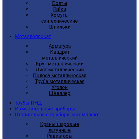
Болты
Гайки
Хомуты
сантехнические
Шпильки
Металлопрокат
Арматура
Квадрат
металлический
Круг металлический
Лист металлический
Полоса металлическая
Труба металлическая
Уголок
Швеллер
Трубы ПНД
Измерительные приборы
Отопительные приборы и комплект
Краны шаровые
латунные
Радиаторы