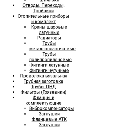
Отводы, Переходы,
Тройники
Отопительные приборы
и комплект
Краны шаровые
латунные
Радиаторы
Трубы
металлопластиковые
Трубы
полипропиленовые
Фитинги латунные
Фитинги чугунные
Проволока вязальная
Трубная заготовка
Трубы ПНД
Фильтры (Грязевики)
Фланцы и
комплектующие
Виброкомпенсаторы
Заглушки
Фланцевые АТК
Заглушки