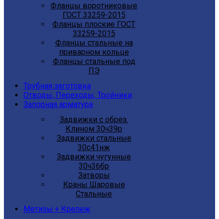
Фланцы воротниковые
ГОСТ 33259-2015
Фланцы плоские ГОСТ
33259-2015
Фланцы стальные на
приварном кольце
Фланцы стальные под
ПЭ
Трубная заготовка
Отводы, Переходы, Тройники
Запорная арматура
Задвижки с обрез.
Клином 30ч39р
Задвижки стальные
30с41нж
Задвижки чугунные
30ч36бр
Затворы
Краны Шаровые
Стальные
Метизы + Крепеж