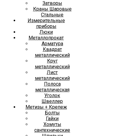
Затворы
Краны Шаровые
Стальные
Измерительные
приборы
Люки
Металлопрокат
Арматура
Квадрат
металлический
Круг
металлический
Лист
металлический
Полоса
металлическая
Уголок
Швеллер
Метизы + Крепеж
Болты
Гайки
Хомуты
сантехнические
Шпильки