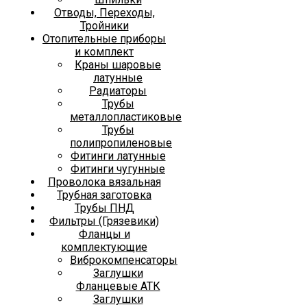
Отводы, Переходы,
Тройники
Отопительные приборы
и комплект
Краны шаровые
латунные
Радиаторы
Трубы
металлопластиковые
Трубы
полипропиленовые
Фитинги латунные
Фитинги чугунные
Проволока вязальная
Трубная заготовка
Трубы ПНД
Фильтры (Грязевики)
Фланцы и
комплектующие
Виброкомпенсаторы
Заглушки
Фланцевые АТК
Заглушки