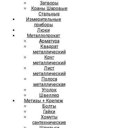
Затворы
Краны Шаровые
Стальные
Измерительные
приборы
Люки
Металлопрокат
Арматура
Квадрат
металлический
Круг
металлический
Лист
металлический
Полоса
металлическая
Уголок
Швеллер
Метизы + Крепеж
Болты
Гайки
Хомуты
сантехнические
Шпильки