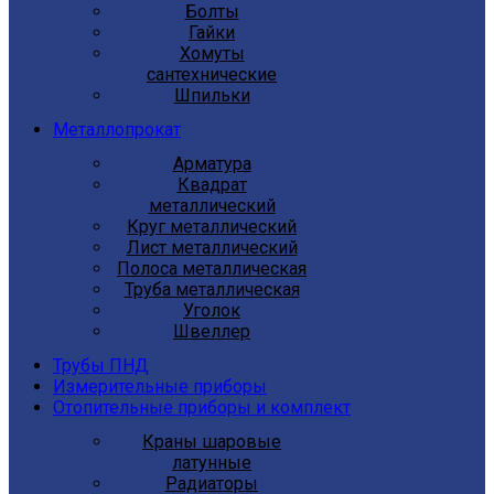
Болты
Гайки
Хомуты
сантехнические
Шпильки
Металлопрокат
Арматура
Квадрат
металлический
Круг металлический
Лист металлический
Полоса металлическая
Труба металлическая
Уголок
Швеллер
Трубы ПНД
Измерительные приборы
Отопительные приборы и комплект
Краны шаровые
латунные
Радиаторы