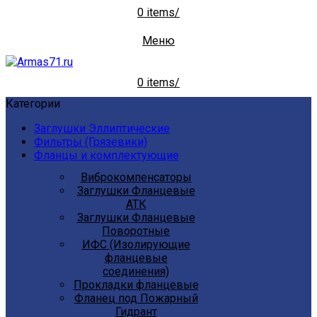
0
items
/
Меню
0
items
/
Категории
Заглушки Эллиптические
Фильтры (Грязевики)
Фланцы и комплектующие
Виброкомпенсаторы
Заглушки Фланцевые
АТК
Заглушки Фланцевые
Поворотные
ИФС (Изолирующие
фланцевые
соединения)
Прокладки фланцевые
Фланец под Пожарный
Гидрант