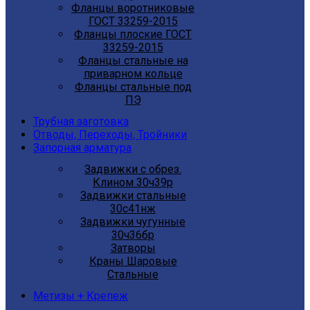
Фланцы воротниковые
ГОСТ 33259-2015
Фланцы плоские ГОСТ
33259-2015
Фланцы стальные на
приварном кольце
Фланцы стальные под
ПЭ
Трубная заготовка
Отводы, Переходы, Тройники
Запорная арматура
Задвижки с обрез.
Клином 30ч39р
Задвижки стальные
30с41нж
Задвижки чугунные
30ч36бр
Затворы
Краны Шаровые
Стальные
Метизы + Крепеж