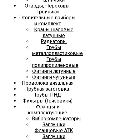
Отводы, Переходы,
Тройники
Отопительные приборы
и комплект
Краны шаровые
латунные
Радиаторы
Трубы
металлопластиковые
Трубы
полипропиленовые
Фитинги латунные
Фитинги чугунные
Проволока вязальная
Трубная заготовка
Трубы ПНД
Фильтры (Грязевики)
Фланцы и
комплектующие
Виброкомпенсаторы
Заглушки
Фланцевые АТК
Заглушки