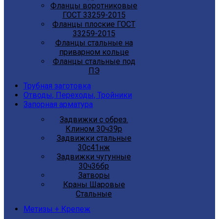
Фланцы воротниковые
ГОСТ 33259-2015
Фланцы плоские ГОСТ
33259-2015
Фланцы стальные на
приварном кольце
Фланцы стальные под
ПЭ
Трубная заготовка
Отводы, Переходы, Тройники
Запорная арматура
Задвижки с обрез.
Клином 30ч39р
Задвижки стальные
30с41нж
Задвижки чугунные
30ч36бр
Затворы
Краны Шаровые
Стальные
Метизы + Крепеж