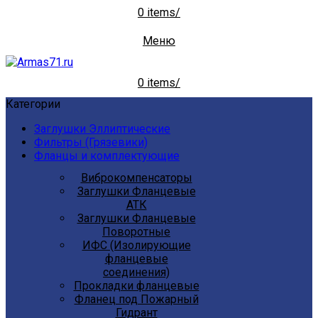
0
items
/
Меню
0
items
/
Категории
Заглушки Эллиптические
Фильтры (Грязевики)
Фланцы и комплектующие
Виброкомпенсаторы
Заглушки Фланцевые
АТК
Заглушки Фланцевые
Поворотные
ИФС (Изолирующие
фланцевые
соединения)
Прокладки фланцевые
Фланец под Пожарный
Гидрант