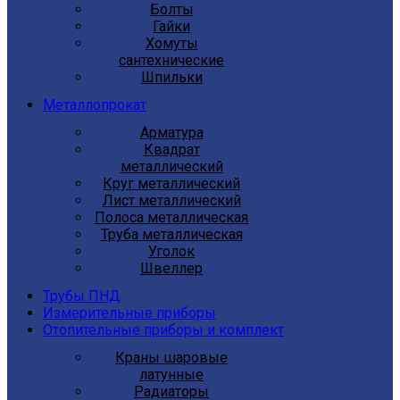
Болты
Гайки
Хомуты
сантехнические
Шпильки
Металлопрокат
Арматура
Квадрат
металлический
Круг металлический
Лист металлический
Полоса металлическая
Труба металлическая
Уголок
Швеллер
Трубы ПНД
Измерительные приборы
Отопительные приборы и комплект
Краны шаровые
латунные
Радиаторы