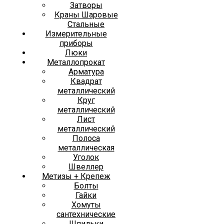
Затворы
Краны Шаровые
Стальные
Измерительные
приборы
Люки
Металлопрокат
Арматура
Квадрат
металлический
Круг
металлический
Лист
металлический
Полоса
металлическая
Уголок
Швеллер
Метизы + Крепеж
Болты
Гайки
Хомуты
сантехнические
Шпильки