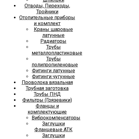
Отводы, Переходы,
Тройники
Отопительные приборы
и комплект
Краны шаровые
латунные
Радиаторы
Трубы
металлопластиковые
Трубы
полипропиленовые
Фитинги латунные
Фитинги чугунные
Проволока вязальная
Трубная заготовка
Трубы ПНД
Фильтры (Грязевики)
Фланцы и
комплектующие
Виброкомпенсаторы
Заглушки
Фланцевые АТК
Заглушки