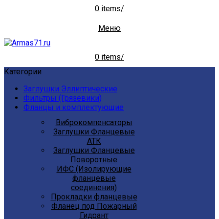
0
items
/
Меню
0
items
/
Категории
Заглушки Эллиптические
Фильтры (Грязевики)
Фланцы и комплектующие
Виброкомпенсаторы
Заглушки Фланцевые
АТК
Заглушки Фланцевые
Поворотные
ИФС (Изолирующие
фланцевые
соединения)
Прокладки фланцевые
Фланец под Пожарный
Гидрант