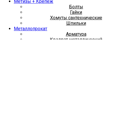
Метизы + Крепеж
Болты
Гайки
Хомуты сантехнические
Шпильки
Металлопрокат
Арматура
Квадрат металлический
Круг металлический
Лист металлический
Полоса металлическая
Труба металлическая
Уголок
Швеллер
Трубы ПНД
Измерительные приборы
Отопительные приборы и комплект
Краны шаровые латунные
Радиаторы
Трубы металлопластиковые
Трубы полипропиленовые
Фитинги латунные
Фитинги чугунные
Люки