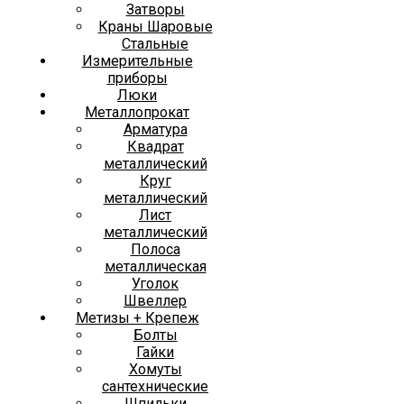
Затворы
Краны Шаровые
Стальные
Измерительные
приборы
Люки
Металлопрокат
Арматура
Квадрат
металлический
Круг
металлический
Лист
металлический
Полоса
металлическая
Уголок
Швеллер
Метизы + Крепеж
Болты
Гайки
Хомуты
сантехнические
Шпильки