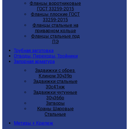
Фланцы воротниковые
ГОСТ 33259-2015
Фланцы плоские ГОСТ
33259-2015
Фланцы стальные на
приварном кольце
Фланцы стальные под
ПЭ
Трубная заготовка
Отводы, Переходы, Тройники
Запорная арматура
Задвижки с обрез.
Клином 30ч39р
Задвижки стальные
30с41нж
Задвижки чугунные
30ч36бр
Затворы
Краны Шаровые
Стальные
Метизы + Крепеж