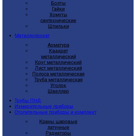
Болты
Гайки
Хомуты
сантехнические
Шпильки
Металлопрокат
Арматура
Квадрат
металлический
Круг металлический
Лист металлический
Полоса металлическая
Труба металлическая
Уголок
Швеллер
Трубы ПНД
Измерительные приборы
Отопительные приборы и комплект
Краны шаровые
латунные
Радиаторы