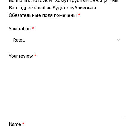
Be the first to review “Хомут трубный 59-63 (2″) М8”
Ваш адрес email не будет опубликован.
Обязательные поля помечены
*
Your rating
*
Your review
*
Name
*