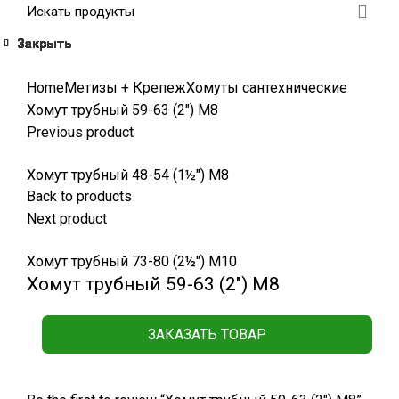
Закрыть
Закрыть
Закрыть
Закрыть
Закрыть
Закрыть
Закрыть
Закрыть
Click to enlarge
Home
Метизы + Крепеж
Хомуты сантехнические
Хомут трубный 59-63 (2″) М8
Previous product
Хомут трубный 48-54 (1½") М8
Back to products
Next product
Хомут трубный 73-80 (2½") М10
Хомут трубный 59-63 (2″) М8
ЗАКАЗАТЬ ТОВАР